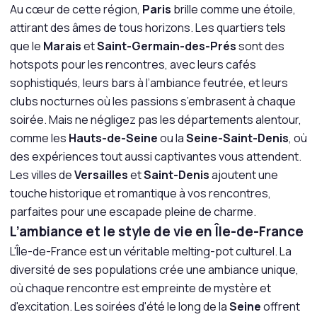
Au cœur de cette région,
Paris
brille comme une étoile,
attirant des âmes de tous horizons. Les quartiers tels
que le
Marais
et
Saint-Germain-des-Prés
sont des
hotspots pour les rencontres, avec leurs cafés
sophistiqués, leurs bars à l’ambiance feutrée, et leurs
clubs nocturnes où les passions s’embrasent à chaque
soirée. Mais ne négligez pas les départements alentour,
comme les
Hauts-de-Seine
ou la
Seine-Saint-Denis
, où
des expériences tout aussi captivantes vous attendent.
Les villes de
Versailles
et
Saint-Denis
ajoutent une
touche historique et romantique à vos rencontres,
parfaites pour une escapade pleine de charme.
L’ambiance et le style de vie en Île-de-France
L'Île-de-France est un véritable melting-pot culturel. La
diversité de ses populations crée une ambiance unique,
où chaque rencontre est empreinte de mystère et
d'excitation. Les soirées d'été le long de la
Seine
offrent