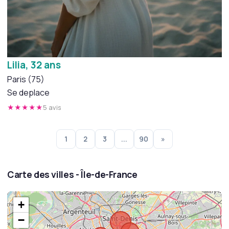
Lilia, 32 ans
Paris (75)
Se deplace
★★★★★
5 avis
1
2
3
...
90
»
Carte des villes - Île-de-France
+
−