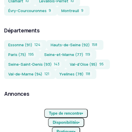
Clamart
Levallois-Perret
10
10
Évry-Courcouronnes
Montreuil
9
9
Départements
Essonne (91)
Hauts-de-Seine (92)
124
158
Paris (75)
Seine-et-Marne (77)
195
119
Seine-Saint-Denis (93)
Val-d'Oise (95)
143
95
Val-de-Marne (94)
Yvelines (78)
121
118
Annonces
Type de rencontre
▾
Disponibilités
▾
Pratiques
▾